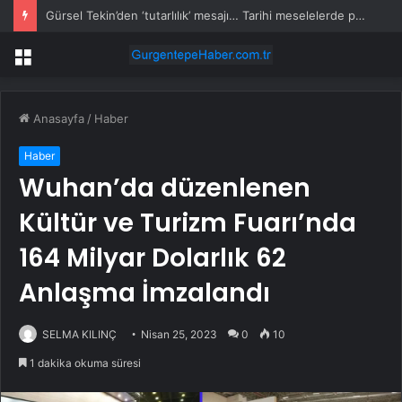
Gürsel Tekin’den ‘tutarlılık’ mesajı… Tarihi meselelerde pusula net olmalı
Menü
Anasayfa
/
Haber
Haber
Wuhan’da düzenlenen
Kültür ve Turizm Fuarı’nda
164 Milyar Dolarlık 62
Anlaşma İmzalandı
SELMA KILINÇ
Nisan 25, 2023
0
10
1 dakika okuma süresi