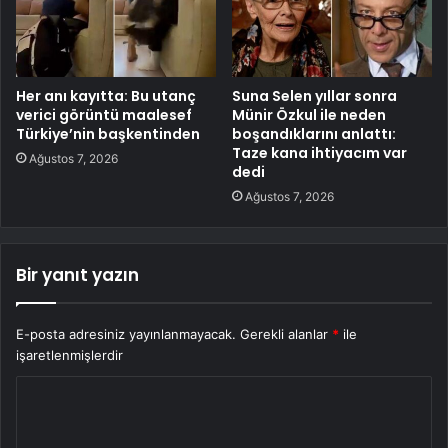
Her anı kayıtta: Bu utanç
Suna Selen yıllar sonra
verici görüntü maalesef
Münir Özkul ile neden
Türkiye’nin başkentinden
boşandıklarını anlattı:
Taze kana ihtiyacım var
Ağustos 7, 2026
dedi
Ağustos 7, 2026
Bir yanıt yazın
E-posta adresiniz yayınlanmayacak.
Gerekli alanlar
*
ile
işaretlenmişlerdir
Y
o