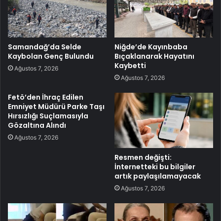
Samandağ’da Selde
Niğde’de Kayınbaba
Kaybolan Genç Bulundu
Bıçaklanarak Hayatını
Kaybetti
Ağustos 7, 2026
Ağustos 7, 2026
Fetö’den İhraç Edilen
Emniyet Müdürü Parke Taşı
Hırsızlığı Suçlamasıyla
Gözaltına Alındı
Ağustos 7, 2026
Resmen değişti:
İnternetteki bu bilgiler
artık paylaşılamayacak
Ağustos 7, 2026