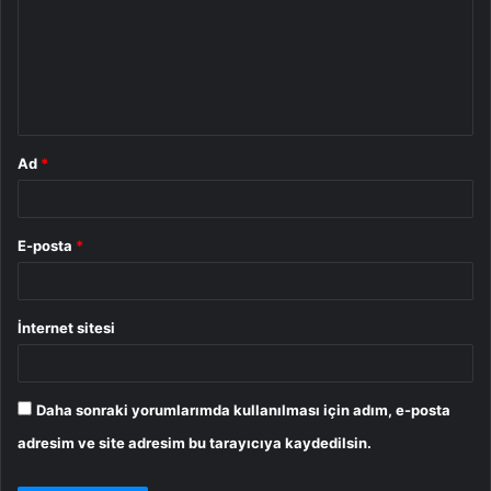
r
u
m
*
Ad
*
E-posta
*
İnternet sitesi
Daha sonraki yorumlarımda kullanılması için adım, e-posta
adresim ve site adresim bu tarayıcıya kaydedilsin.