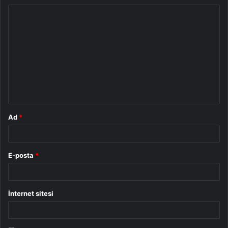
Y
o
r
u
m
*
Ad
*
E-posta
*
İnternet sitesi