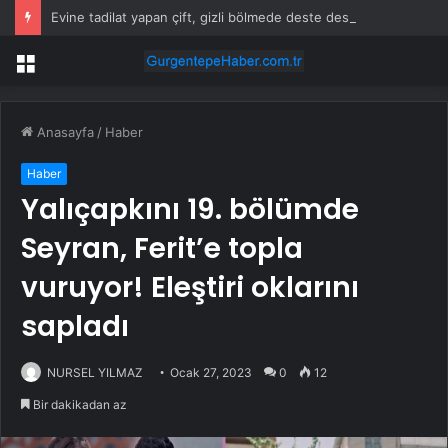
Evine tadilat yapan çift, gizli bölmede deste deste para buldu
Menü
Anasayfa
/
Haber
Haber
Yalıçapkını 19. bölümde
Seyran, Ferit’e topla
vuruyor! Eleştiri oklarını
sapladı
NURSEL YILMAZ
Ocak 27, 2023
0
12
Bir dakikadan az