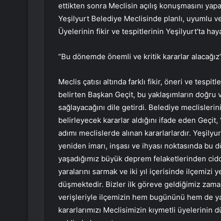
ettikten sonra Meclisin açılış konuşmasını yapa
Yeşilyurt Belediye Meclisinde planlı, uyumlu ve
Üyelerinin fikir ve tespitlerinin Yeşilyurt’ta ha
“Bu dönemde önemli ve kritik kararlar alacağız
Meclis çatısı altında farklı fikir, öneri ve tesp
belirten Başkan Geçit, bu yaklaşımların doğru 
sağlayacağını dile getirdi. Belediye meclislerini
belirleyecek kararlar aldığını ifade eden Geçi
adımı meclislerde alınan kararlarlardır. Yeşilyu
yeniden imarı, inşası ve ihyası noktasında bu d
yaşadığımız büyük deprem felaketlerinden cid
yaralarını sarmak ve iki yıl içerisinde ilçemiz
düşmektedir. Bizler ilk göreve geldiğimiz zaman if
verişleriyle ilçemizin hem bugününü hem de yarı
kararlarımızı Meclisimizin kıymetli üyelerinin 