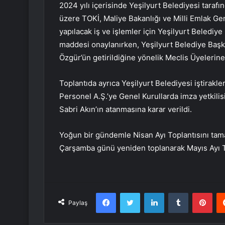
2024 yılı içerisinde Yeşilyurt Belediyesi taraf
üzere TOKİ, Maliye Bakanlığı ve Milli Emlak G
yapılacak iş ve işlemler için Yeşilyurt Belediy
maddesi onaylanırken, Yeşilyurt Belediye Başka
Özgür’ün getirildiğine yönelik Meclis Üyelerine b
Toplantıda ayrıca Yeşilyurt Belediyesi iştirakle
Personel A.Ş.’ye Genel Kurullarda imza yetkili
Sabri Akın’ın atanmasına karar verildi.
Yoğun bir gündemle Nisan Ayı Toplantısını tam
Çarşamba günü yeniden toplanarak Mayıs Ayı T
Facebook
Twitter
LinkedIn
Tumblr
Pint
Paylaş