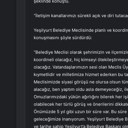
şeklinde konuştu.
“İletişim kanallarımızı sürekli açık ve diri tutaca
Yeşilyurt Belediye Meclisinde planlı ve koordi
konuşmasını şöyle sürdürdü:
“Belediye Meclisi olarak şehrimizin ve ilçemizi
koordineli olacağız, hiç kimseyi ötekileştirme
olacağız. Vatandaşlarımızın sesi olan Meclis Üyel
kıymetlidir ve milletimize hizmet ederken bu ta
Meclisimizde siyasi görüşü ne olursa olsun tüm 
alacağız, ben yaptım oldu asla demeyeceğiz, ilet
Omuzlarımızdaki yükün ağırlığını bilerek her işi
olabilecek her türlü görüş ve önerilerini dikk
Önümüzde 5 yıl gibi uzun bir süre var. Bu süre 
geleceğimize inanıyorum. Yeşilyurt Belediye 
ve tarihe sahip Yeşilyurt’a Belediye Başkanı o