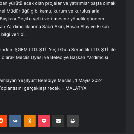
ından yürütülecek olan projeler ve yatırımlar başta olmak
enel Müdürlüğü gibi kamu, kurum ve kuruluşlarla
e Başkanı Geçit’e yetki verilmesine yönelik gündem
n Yardımcılıklarına Sabri Akın, Hasan Atay ve Erkan
ilgi verildi.
rinden İŞGEM LTD. ŞTİ, Yeşil Gıda Seracılık LTD. ŞTİ. ile
si olarak Meclis Üyesi ve Belediye Başkan Yardımcısı
amlayan Yeşilyurt Belediye Meclisi, 1 Mayıs 2024
oplantısını gerçekleştirecek. – MALATYA
erest
Reddit
VKontakte
Odnoklassniki
Pocket
E-Posta ile paylaş
Yazdır