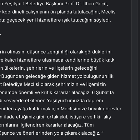
n Yeşilyurt Belediye Başkanı Prof. Dr. İlhan Geçit,
 koordineli çalışmanın ön planda tutulacağını, Meclis
yata geçecek yeni hizmetlere ışık tutacağını söyledi.
”
itlerin olmasını düşünce zenginliği olarak gördüklerini
ve kalıcı hizmetlere ulaşmada kendilerine büyük katkı
n ülkelerin, şehirlerin ve ilçelerin geleceğini
t, “Bugünden geleceğe giden hizmet yolculuğunun ilk
rt Belediye Meclisi olarak şehrimizin ve ilçemizin
önemde önemli ve kritik kararlar alacağız. 6 Şubat’ta
di seviyede etkilenen Yeşilyurt’umuzda deprem
i yeniden ayağa kaldırmak için Meclisimize büyük görevler
ade ettiğimiz gibi; ortak akıl, istişare ve fikir alış
nlarını ilgilendiren kararlar alacağız. Tüm
düşünce ve önerilerinden yola çıkarak alacağız. ”