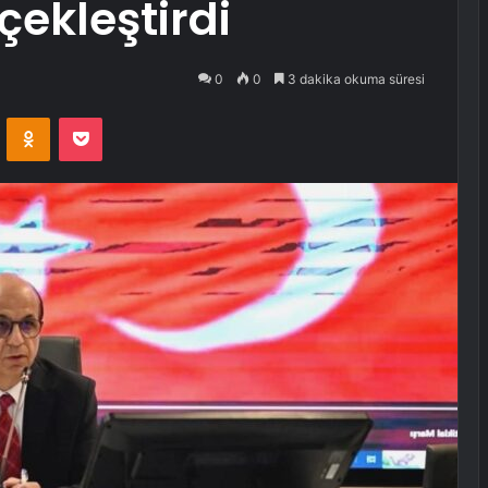
çekleştirdi
0
0
3 dakika okuma süresi
VKontakte
Odnoklassniki
Pocket