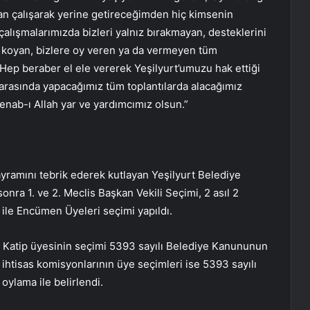
an çalışarak yerine getireceğimden hiç kimsenin
lışmalarımızda bizleri yalnız bırakmayan, desteklerini
a koyan, bizlere oy veren ya da vermeyen tüm
Hep beraber el ele vererek Yeşilyurt’umuzu hak ettiği
ı arasında yapacağımız tüm toplantılarda alacağımız
enab-ı Allah yar ve yardımcımız olsun.”
yramını tebrik ederek kutlayan Yeşilyurt Belediye
onra 1. ve 2. Meclis Başkan Vekili Seçimi, 2 asıl 2
 ile Encümen Üyeleri seçimi yapıldı.
lis Katip üyesinin seçimi 5393 sayılı Belediye Kanununun
 ihtisas komisyonlarının üye seçimleri ise 5393 sayılı
ylama ile belirlendi.