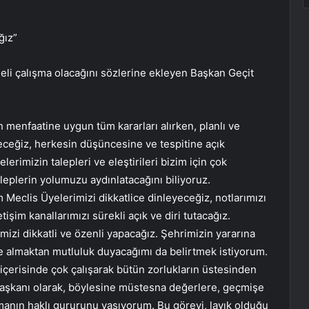
ğız”
neli çalışma olacağını sözlerine ekleyen Başkan Geçit
n menfaatine uygun tüm kararları alırken, planlı ve
yeceğiz, herkesin düşüncesine ve tespitine açık
erimizin talepleri ve eleştirileri bizim için çok
leplerin yolumuzu aydınlatacağını biliyoruz.
Meclis Üyelerimizi dikkatlice dinleyeceğiz, notlarımızı
işim kanallarımızı sürekli açık ve diri tutacağız.
mizi dikkatli ve özenli yapacağız. Şehrimizin yararına
ate almaktan mutluluk duyacağımı da belirtmek istiyorum.
içerisinde çok çalışarak bütün zorlukların üstesinden
Başkanı olarak, böylesine müstesna değerlere, geçmişe
lmanın haklı gururunu yaşıyorum. Bu görevi, layık olduğu