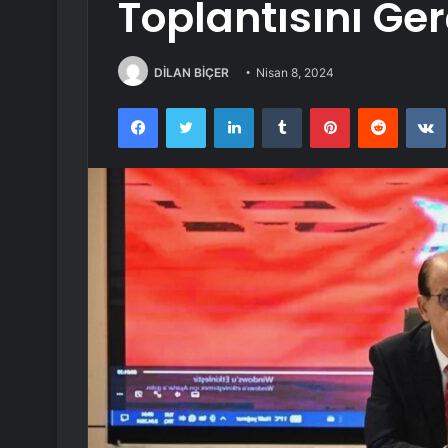
Toplantısını Ger
DİLAN BİÇER
Nisan 8, 2024
Facebook
Twitter
LinkedIn
Tumblr
Pinterest
Reddit