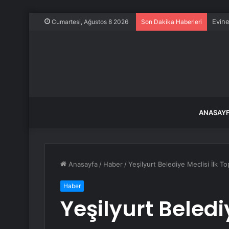
Evine
Cumartesi, Ağustos 8 2026
Son Dakika Haberleri
ANASAY
Anasayfa
/
Haber
/
Yeşilyurt Belediye Meclisi İlk To
Haber
Yeşilyurt Belediy