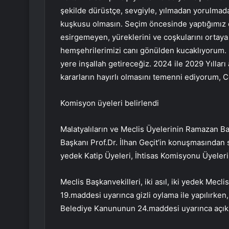
şekilde dürüstçe, sevgiyle, yılmadan yorulmad
kuşkusu olmasın. Seçim öncesinde yaptığımız ça
esirgemeyen, yüreklerini ve coşkularını ortay
hemşehrilerimizi canı gönülden kucaklıyorum. 
yere inşallah getireceğiz. 2024 ile 2029 Yıllar
kararların hayırlı olmasını temenni ediyorum, C
Komisyon üyeleri belirlendi
Malatyalıların ve Meclis Üyelerinin Ramazan Ba
Başkanı Prof.Dr. İlhan Geçit’in konuşmasından s
yedek Katip Üyeleri, İhtisas Komisyonu Üyeleri
Meclis Başkanvekilleri, iki asıl, iki yedek Mec
19.maddesi uyarınca gizli oylama ile yapılırken,
Belediye Kanununun 24.maddesi uyarınca açık o