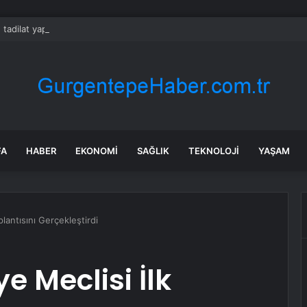
 tadilat yapan çift, gizli bölmede deste deste para buldu
FA
HABER
EKONOMI
SAĞLIK
TEKNOLOJI
YAŞAM
plantısını Gerçekleştirdi
e Meclisi İlk