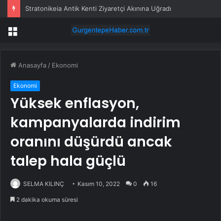
Stratonikeia Antik Kenti Ziyaretçi Akınına Uğradı
Menü
Anasayfa
/
Ekonomi
Ekonomi
Yüksek enflasyon,
kampanyalarda indirim
oranını düşürdü ancak
talep hala güçlü
SELMA KILINÇ
Kasım 10, 2022
0
16
2 dakika okuma süresi