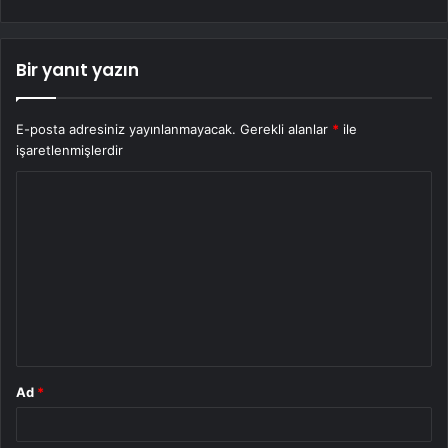
Bir yanıt yazın
E-posta adresiniz yayınlanmayacak.
Gerekli alanlar
*
ile
işaretlenmişlerdir
Y
o
r
u
m
*
Ad
*