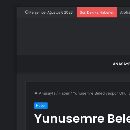
Alpha
Perşembe, Ağustos 6 2026
Son Dakika Haberleri
ANASAY
Anasayfa
/
Haber
/
Yunusemre Belediyespor Okul S
Haber
Yunusemre Bele