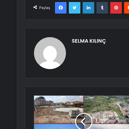
Facebook
Twitter
LinkedIn
Tumblr
Pint
Paylaş
SELMA KILINÇ