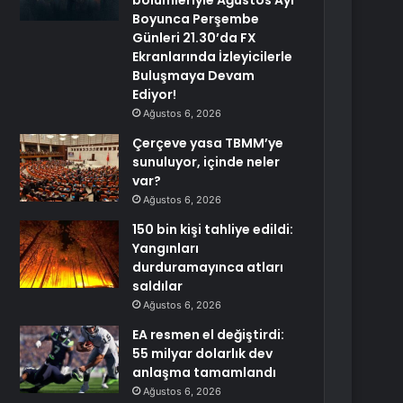
bölümleriyle Ağustos Ayı
Boyunca Perşembe
Günleri 21.30’da FX
Ekranlarında İzleyicilerle
Buluşmaya Devam
Ediyor!
Ağustos 6, 2026
Çerçeve yasa TBMM’ye
sunuluyor, içinde neler
var?
Ağustos 6, 2026
150 bin kişi tahliye edildi:
Yangınları
durduramayınca atları
saldılar
Ağustos 6, 2026
EA resmen el değiştirdi:
55 milyar dolarlık dev
anlaşma tamamlandı
Ağustos 6, 2026