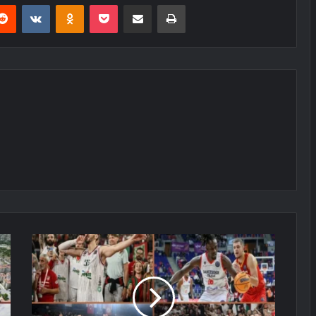
erest
Reddit
VKontakte
Odnoklassniki
Pocket
E-Posta ile paylaş
Yazdır