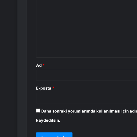
Y
o
r
u
m
*
Ad
*
E-posta
*
Daha sonraki yorumlarımda kullanılması için adı
kaydedilsin.