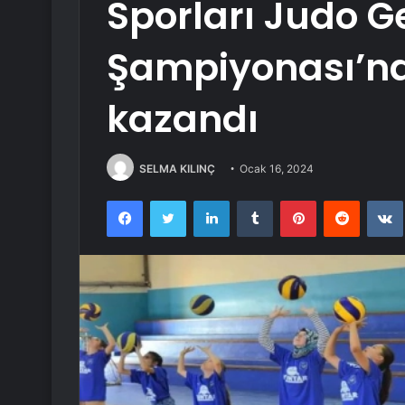
Sporları Judo G
Şampiyonası’n
kazandı
SELMA KILINÇ
Ocak 16, 2024
Facebook
Twitter
LinkedIn
Tumblr
Pinterest
Reddit