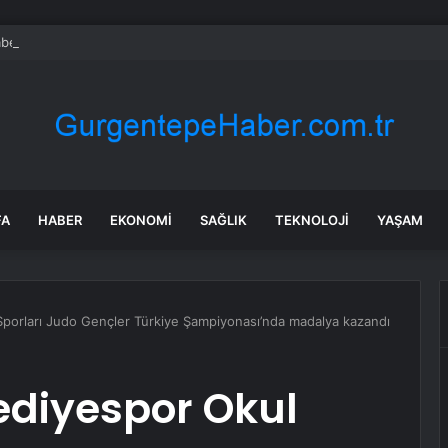
bet hisseleri yapay zeka öncüsü Jeff Dean’in ayrılmasıyla %5 düştü
FA
HABER
EKONOMI
SAĞLIK
TEKNOLOJI
YAŞAM
porları Judo Gençler Türkiye Şampiyonası’nda madalya kazandı
diyespor Okul