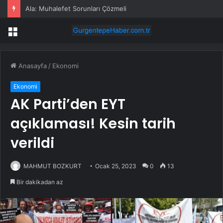
Ala: Muhalefet Sorunları Çözmeli
Menü
Anasayfa
/
Ekonomi
Ekonomi
AK Parti’den EYT
açıklaması! Kesin tarih
verildi
MAHMUT BOZKURT
Ocak 25, 2023
0
13
Bir dakikadan az