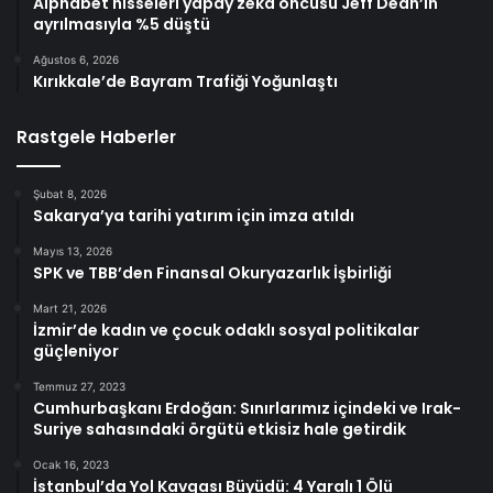
Alphabet hisseleri yapay zeka öncüsü Jeff Dean’in
ayrılmasıyla %5 düştü
Ağustos 6, 2026
Kırıkkale’de Bayram Trafiği Yoğunlaştı
Rastgele Haberler
Şubat 8, 2026
Sakarya’ya tarihi yatırım için imza atıldı
Mayıs 13, 2026
SPK ve TBB’den Finansal Okuryazarlık İşbirliği
Mart 21, 2026
İzmir’de kadın ve çocuk odaklı sosyal politikalar
güçleniyor
Temmuz 27, 2023
Cumhurbaşkanı Erdoğan: Sınırlarımız içindeki ve Irak-
Suriye sahasındaki örgütü etkisiz hale getirdik
Ocak 16, 2023
İstanbul’da Yol Kavgası Büyüdü: 4 Yaralı 1 Ölü