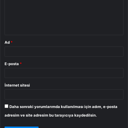
r
u
m
*
Ad
*
E-posta
*
İnternet sitesi
Daha sonraki yorumlarımda kullanılması için adım, e-posta
adresim ve site adresim bu tarayıcıya kaydedilsin.