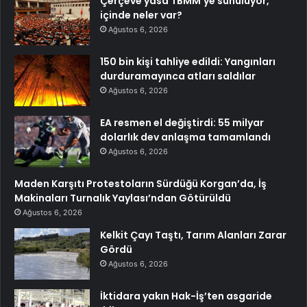
Çerçeve yasa TBMM’ye sunuluyor,
içinde neler var?
Ağustos 6, 2026
150 bin kişi tahliye edildi: Yangınları
durduramayınca atları saldılar
Ağustos 6, 2026
EA resmen el değiştirdi: 55 milyar
dolarlık dev anlaşma tamamlandı
Ağustos 6, 2026
Maden Karşıtı Protestoların Sürdüğü Korgan’da, İş
Makinaları Turnalık Yaylası’ndan Götürüldü
Ağustos 6, 2026
Kelkit Çayı Taştı, Tarım Alanları Zarar
Gördü
Ağustos 6, 2026
İktidara yakın Hak-İş’ten asgaride