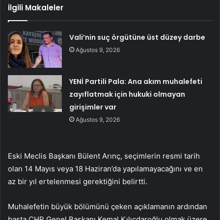
İlgili Makaleler
Vali’nin suç örgütüne üst düzey darbe
Ağustos 9, 2026
YENİ Partili Pala: Ana akım muhalefeti
zayıflatmak için hukuki olmayan
girişimler var
Ağustos 9, 2026
Eski Meclis Başkanı Bülent Arınç, seçimlerin resmi tarih
olan 14 Mayıs veya 18 Haziran’da yapılamayacağını ve en
az bir yıl ertelenmesi gerektiğini belirtti.
Muhalefetin büyük bölümünü çeken açıklamanın ardından
başta CHP Genel Başkanı Kemal Kılıçdaroğlu olmak üzere