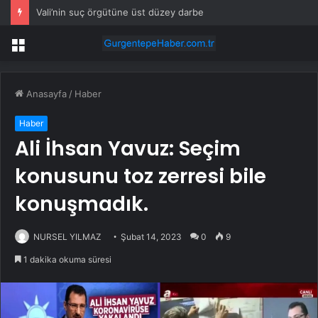
Vali’nin suç örgütüne üst düzey darbe
Menü
Anasayfa
/
Haber
Haber
Ali İhsan Yavuz: Seçim
konusunu toz zerresi bile
konuşmadık.
NURSEL YILMAZ
Şubat 14, 2023
0
9
1 dakika okuma süresi