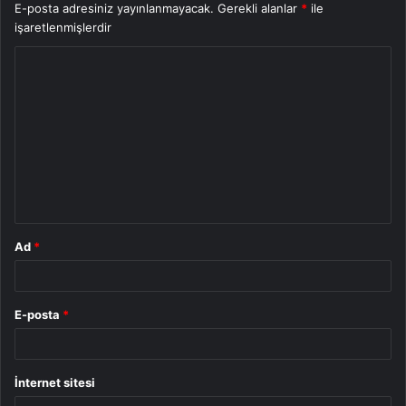
E-posta adresiniz yayınlanmayacak.
Gerekli alanlar
*
ile
işaretlenmişlerdir
Y
o
r
u
m
*
Ad
*
E-posta
*
İnternet sitesi