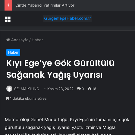
CHP’de Gerginlik: Kılıçdaroğlu’nun Durumu Belirsiz
Menü
Anasayfa
/
Haber
Haber
Kıyı Ege’ye Gök Gürültülü
Sağanak Yağış Uyarısı
SELMA KILINÇ
Kasım 23, 2022
0
18
1 dakika okuma süresi
Meteoroloji Genel Müdürlüğü, Kıyı Ege’nin tamamı için gök
gürültülü sağanak yağış uyarısı yaptı. İzmir ve Muğla