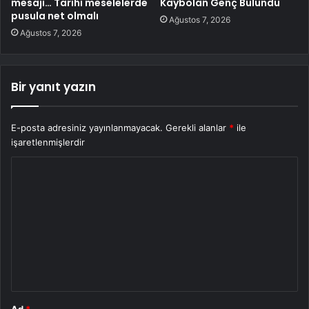
mesajı… Tarihi meselelerde
Kaybolan Genç Bulundu
pusula net olmalı
Ağustos 7, 2026
Ağustos 7, 2026
Bir yanıt yazın
E-posta adresiniz yayınlanmayacak.
Gerekli alanlar
*
ile
işaretlenmişlerdir
Y
o
r
u
m
*
Ad
*