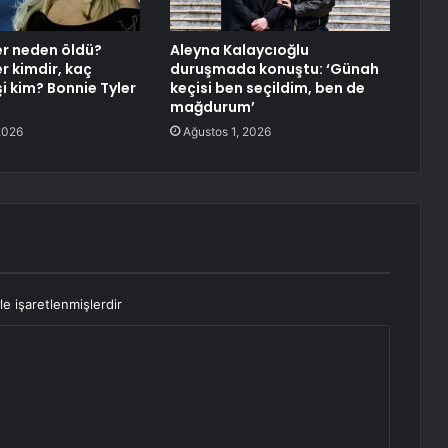
er neden öldü?
Aleyna Kalaycıoğlu
r kimdir, kaç
duruşmada konuştu: ‘Günah
i kim? Bonnie Tyler
keçisi ben seçildim, ben de
mağdurum’
2026
Ağustos 1, 2026
le işaretlenmişlerdir