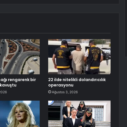
ağı rengarenk bir
22 ilde nitelikli dolandırıcılık
kavuştu
operasyonu
2026
Ağustos 3, 2026