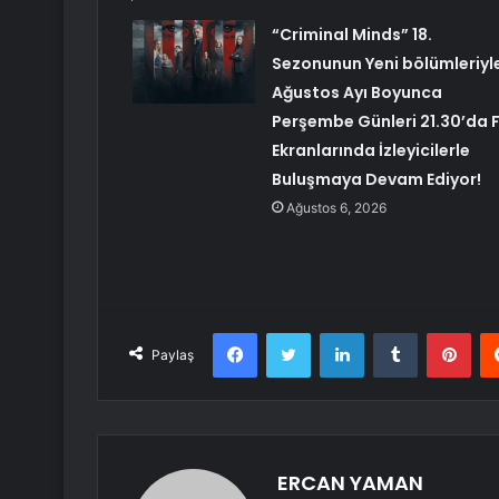
“Criminal Minds” 18.
Sezonunun Yeni bölümleriyl
Ağustos Ayı Boyunca
Perşembe Günleri 21.30’da 
Ekranlarında İzleyicilerle
Buluşmaya Devam Ediyor!
Ağustos 6, 2026
Facebook
Twitter
LinkedIn
Tumblr
Pint
Paylaş
ERCAN YAMAN