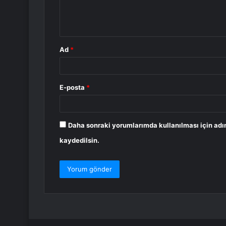
m
*
Ad
*
E-posta
*
Daha sonraki yorumlarımda kullanılması için adı
kaydedilsin.