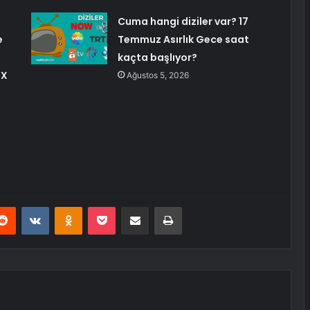
Cuma hangi diziler var? 17
e
Temmuz Asırlık Gece saat
kaçta başlıyor?
FX
Ağustos 5, 2026
erest
Reddit
VKontakte
Odnoklassniki
Pocket
E-Posta ile paylaş
Yazdır