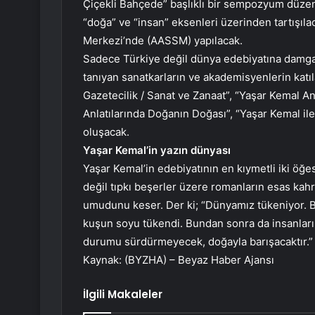
Çiçekli Bahçede” başlıklı bir sempozyum düzenl
“doğa” ve “insan” eksenleri üzerinden tartı
Merkezi’nde (AASSM) yapılacak.
Sadece Türkiye değil dünya edebiyatına damga
tanıyan sanatkarların ve akademisyenlerin katı
Gazetecilik / Sanat ve Zanaat”, “Yaşar Kemal An
Anlatılarında Doğanın Doğası”, “Yaşar Kemal i
oluşacak.
Yaşar Kemal’in yazın dünyası
Yaşar Kemal’in edebiyatının en kıymetli iki öğes
değil tıpkı beşerler üzere romanların esas kah
umudunu keser. Der ki; “Dünyamız tükeniyor. Bi
kuşun soyu tükendi. Bundan sonra da insanları
durumu sürdürmeyecek, doğayla barışacaktır.”
Kaynak: (BYZHA) – Beyaz Haber Ajansı
İlgili Makaleler