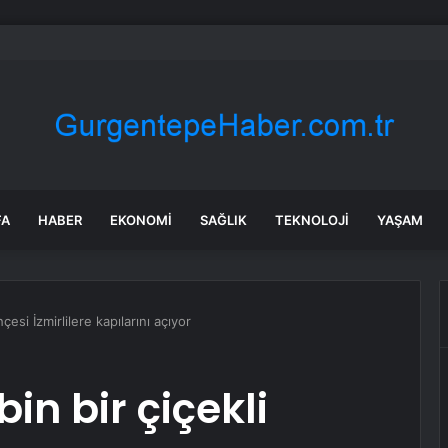
bet hisseleri yapay zeka öncüsü Jeff Dean’in ayrılmasıyla %5 düştü
FA
HABER
EKONOMI
SAĞLIK
TEKNOLOJI
YAŞAM
çesi İzmirlilere kapılarını açıyor
in bir çiçekli