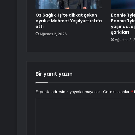
Öz Sağlık-İş’te dikkat çeken
Bonnie Tyl
ayrılık: Mehmet Yeşilyurt istifa
Bonnie Tyle
etti
yaşında, eş
şarkıları
Ağustos 2, 2026
Ağustos 2, 
Bir yanıt yazın
E-posta adresiniz yayınlanmayacak.
Gerekli alanlar
*
i
Y
o
r
u