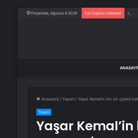
Alpha
Perşembe, Ağustos 6 2026
Son Dakika Haberleri
ANASAY
Anasayfa
/
Yaşam
/
Yaşar Kemal’in bin bir çiçekli bah
Yaşam
Yaşar Kemal’in b