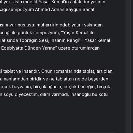
iyor. Usta müellif Yaşar Kemal’in anlatı dünyasının
şılacağı sempozyum Ahmed Adnan Saygun Sanat
sını vurmuş usta muharririn edebiyatını yakından
lacağı iki günlük sempozyum, “Yaşar Kemal ile
latısında Toprağın Sesi, İnsanın Rengi”, “Yaşar Kemal
le Edebiyatta Dünden Yarına” üzere oturumlardan
i tabiat ve insandır. Onun romanlarında tabiat, art plan
ramanlarından biridir ve ne tabiattan ne de beşerden
rçok hayvanın, birçok ağacın, birçok böceğin, birçok
n soyu diyecektim, dilim varmadı. İnsanoğlu bu kötü