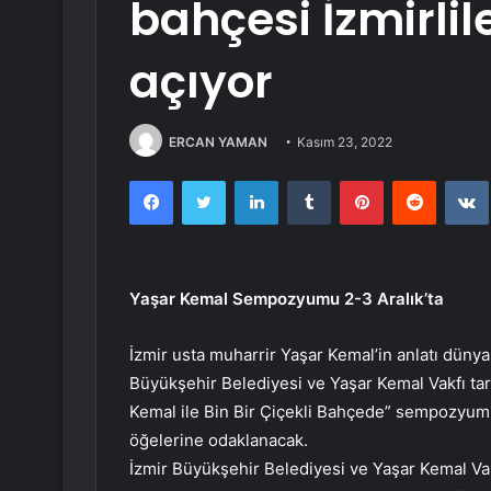
bahçesi İzmirlil
açıyor
ERCAN YAMAN
Kasım 23, 2022
Facebook
Twitter
LinkedIn
Tumblr
Pinterest
Reddit
Yaşar Kemal Sempozyumu 2-3 Aralık’ta
İzmir usta muharrir Yaşar Kemal’in anlatı dünya
Büyükşehir Belediyesi ve Yaşar Kemal Vakfı tar
Kemal ile Bin Bir Çiçekli Bahçede” sempozyumu,
öğelerine odaklanacak.
İzmir Büyükşehir Belediyesi ve Yaşar Kemal Vakf