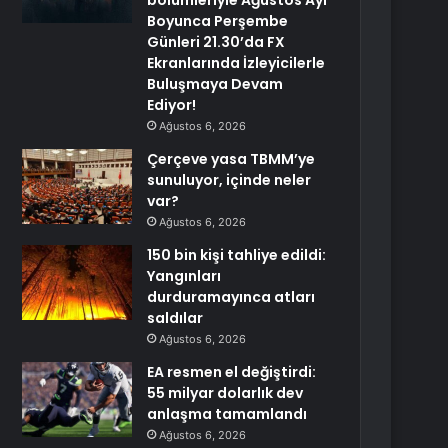
bölümleriyle Ağustos Ayı
Boyunca Perşembe
Günleri 21.30’da FX
Ekranlarında İzleyicilerle
Buluşmaya Devam
Ediyor!
Ağustos 6, 2026
Çerçeve yasa TBMM’ye
sunuluyor, içinde neler
var?
Ağustos 6, 2026
150 bin kişi tahliye edildi:
Yangınları
durduramayınca atları
saldılar
Ağustos 6, 2026
EA resmen el değiştirdi:
55 milyar dolarlık dev
anlaşma tamamlandı
Ağustos 6, 2026