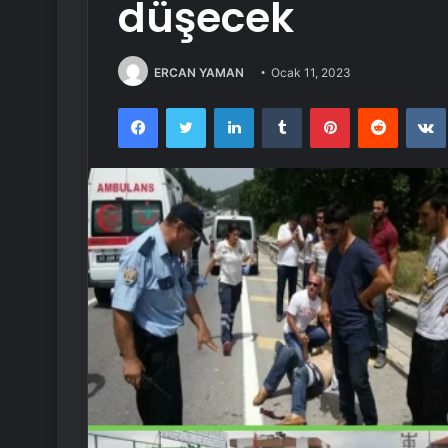
düşecek
ERCAN YAMAN
Ocak 11, 2023
Facebook
Twitter
LinkedIn
Tumblr
Pinterest
Reddit