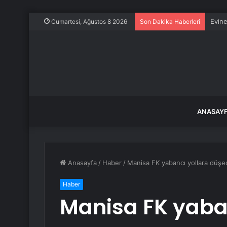
Evine
Cumartesi, Ağustos 8 2026
Son Dakika Haberleri
ANASAY
Anasayfa
/
Haber
/
Manisa FK yabancı yollara düşe
Haber
Manisa FK yaba