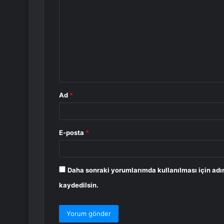
o
r
u
m
*
Ad
*
E-posta
*
Daha sonraki yorumlarımda kullanılması için adı
kaydedilsin.