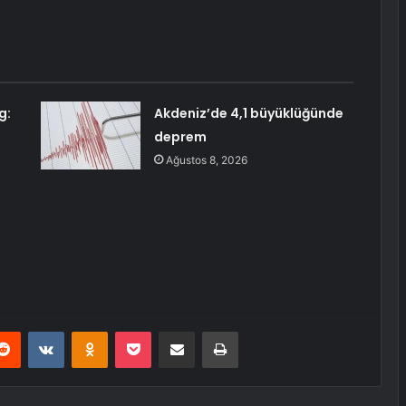
g:
Akdeniz’de 4,1 büyüklüğünde
deprem
Ağustos 8, 2026
erest
Reddit
VKontakte
Odnoklassniki
Pocket
E-Posta ile paylaş
Yazdır