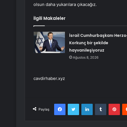
olsun daha yukarılara çıkacağız.
İlgili Makaleler
İsrail Cumhurbaşkanı Herzo
Korkunç bir şekilde
hayvanileşiyoruz
Ağustos 8, 2026
cavdirhaber.xyz
Facebook
Twitter
LinkedIn
Tumblr
Pint
Paylaş