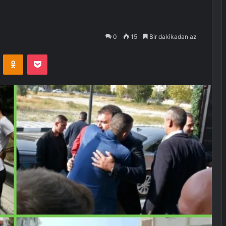
0
15
Bir dakikadan az
VKontakte
Odnoklassniki
Pocket