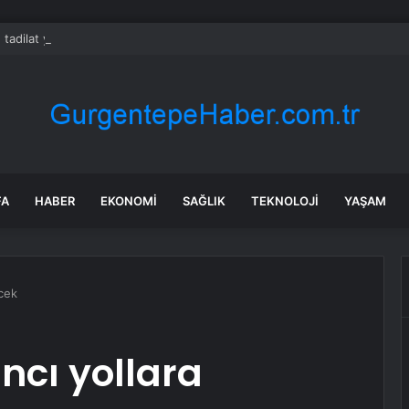
 tadilat yapan çift, gizli bölmede deste deste para buldu
FA
HABER
EKONOMI
SAĞLIK
TEKNOLOJI
YAŞAM
cek
ncı yollara