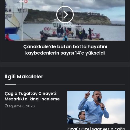
Çanakkale'de batan botta hayatını
kaybedenlerin sayısı 14'e yükseldi
İlgili Makaleler
Çağla Tuğaltay Cinayeti:
Mezarlıkta İkinci İnceleme
Ağustos 6, 2026
Özgür Özel saat verip çağrı