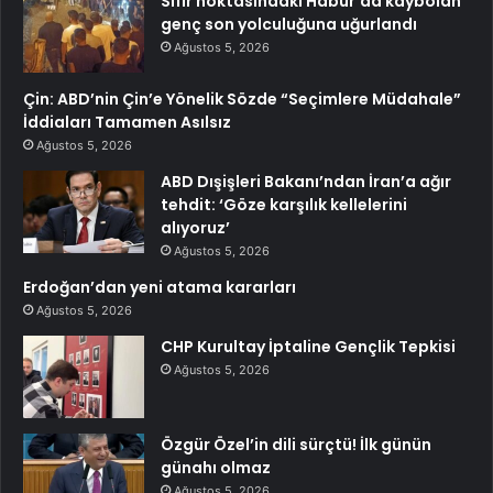
Sıfır noktasındaki Habur’da kaybolan
genç son yolculuğuna uğurlandı
Ağustos 5, 2026
Çin: ABD’nin Çin’e Yönelik Sözde “Seçimlere Müdahale”
İddiaları Tamamen Asılsız
Ağustos 5, 2026
ABD Dışişleri Bakanı’ndan İran’a ağır
tehdit: ‘Göze karşılık kellelerini
alıyoruz’
Ağustos 5, 2026
Erdoğan’dan yeni atama kararları
Ağustos 5, 2026
CHP Kurultay İptaline Gençlik Tepkisi
Ağustos 5, 2026
Özgür Özel’in dili sürçtü! İlk günün
günahı olmaz
Ağustos 5, 2026