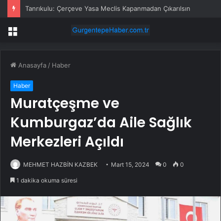
Tanrıkulu: Çerçeve Yasa Meclis Kapanmadan Çıkarılsın
Menü
Anasayfa
/
Haber
Haber
Muratçeşme ve
Kumburgaz’da Aile Sağlık
Merkezleri Açıldı
MEHMET HAZBİN KAZBEK
Mart 15, 2024
0
0
1 dakika okuma süresi