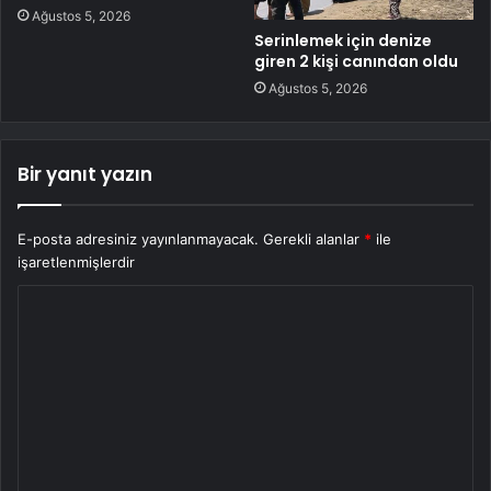
Ağustos 5, 2026
Serinlemek için denize
giren 2 kişi canından oldu
Ağustos 5, 2026
Bir yanıt yazın
E-posta adresiniz yayınlanmayacak.
Gerekli alanlar
*
ile
işaretlenmişlerdir
Y
o
r
u
m
*