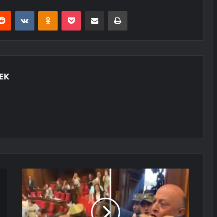
erest
Reddit
VKontakte
Odnoklassniki
Pocket
E-Posta ile paylaş
Yazdır
EK