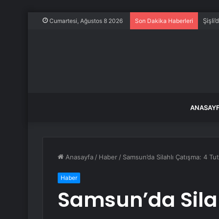
Şişli
Cumartesi, Ağustos 8 2026
Son Dakika Haberleri
ANASAY
Anasayfa
/
Haber
/
Samsun’da Silahlı Çatışma: 4 Tu
Haber
Samsun’da Silah