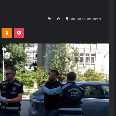
0
0
1 dakika okuma süresi
VKontakte
Odnoklassniki
Pocket